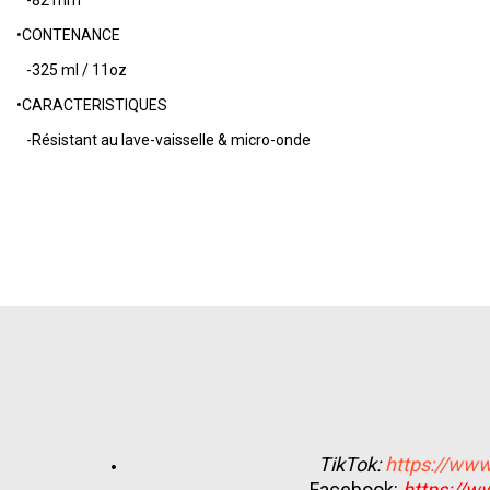
-82 mm
•CONTENANCE
-325 ml / 11oz
•CARACTERISTIQUES
-Résistant au lave-vaisselle & micro-onde
TikTok:
https://www
Facebook:
https://