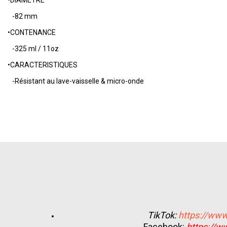
•DIAMÈTRE
-82 mm
•CONTENANCE
-325 ml / 11oz
•CARACTERISTIQUES
-Résistant au lave-vaisselle & micro-onde
TikTok:
https://www
Facebook:
https://