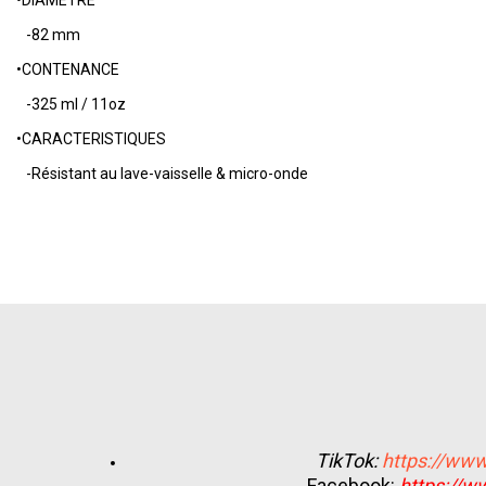
•DIAMÈTRE
-82 mm
•CONTENANCE
-325 ml / 11oz
•CARACTERISTIQUES
-Résistant au lave-vaisselle & micro-onde
TikTok:
https://www
Facebook:
https://