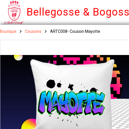
Bellegosse & Bogos
Boutique
Coussins
ARTC008- Coussin Mayotte