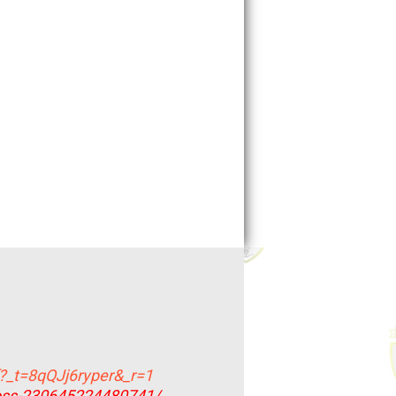
f?_t=8qQJj6ryper&_r=1
oss-230645224480741/