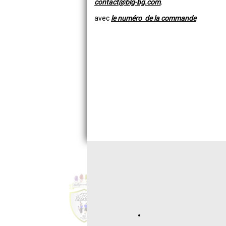
contact@blg-bg.com
,
avec
le numéro de la commande
.