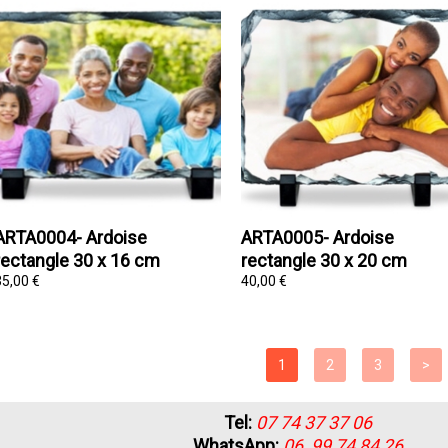
ARTA0004- Ardoise
ARTA0005- Ardoise
rectangle 30 x 16 cm
rectangle 30 x 20 cm
35,00 €
40,00 €
Tel:
07 74 37 37 06
WhatsApp:
06 99 74 84 26