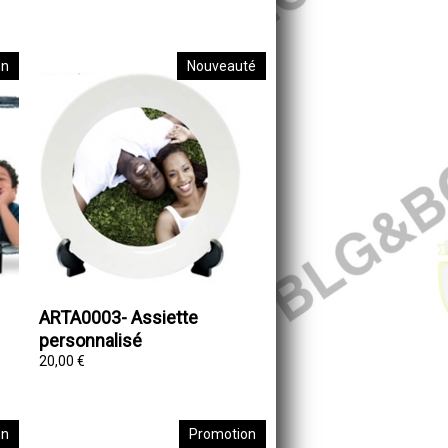
on
Nouveauté
ARTA0003- Assiette
personnalisé
20,00 €
on
Promotion