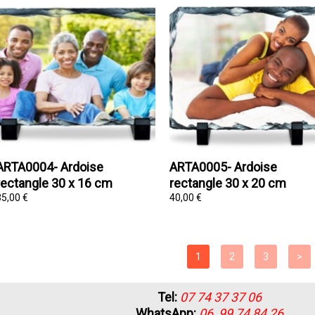
ARTA0004- Ardoise
ARTA0005- Ardoise
rectangle 30 x 16 cm
rectangle 30 x 20 cm
35,00 €
40,00 €
Tel:
07 74 37 37 06
WhatsApp:
06 99 74 84 26