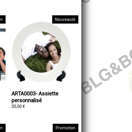
on
Nouveauté
ARTA0003- Assiette
personnalisé
20,00 €
on
Promotion