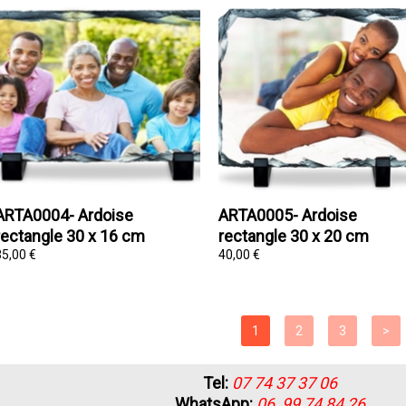
ARTA0004- Ardoise
ARTA0005- Ardoise
rectangle 30 x 16 cm
rectangle 30 x 20 cm
35,00 €
40,00 €
Tel:
07 74 37 37 06
WhatsApp:
06 99 74 84 26