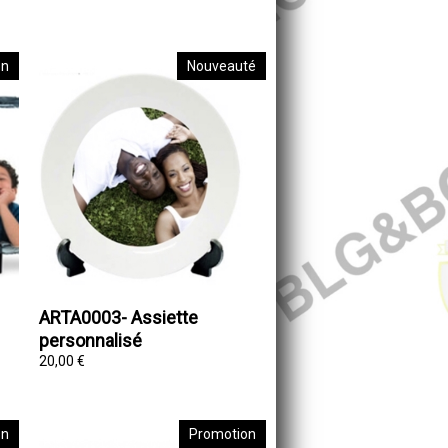
on
Nouveauté
ARTA0003- Assiette
personnalisé
20,00 €
on
Promotion