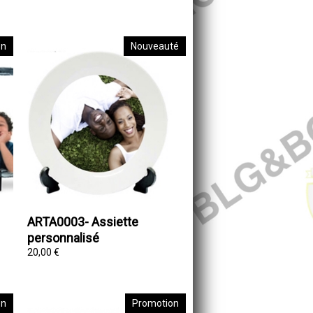
on
Nouveauté
ARTA0003- Assiette
personnalisé
20,00 €
on
Promotion