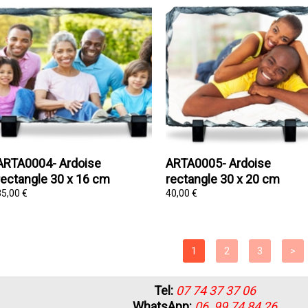
ARTA0004- Ardoise
ARTA0005- Ardoise
rectangle 30 x 16 cm
rectangle 30 x 20 cm
35,00 €
40,00 €
Tel:
07 74 37 37 06
WhatsApp:
06 99 74 84 26